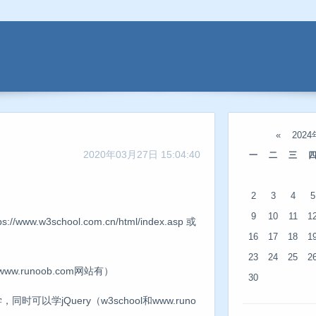
«
202
2020年03月27日 15:04:40
一
二
三
2
3
4
5
9
10
11
1
w3school.com.cn/html/index.asp 或
16
17
18
1
23
24
25
2
w.runoob.com网站有）
30
同时可以学jQuery（w3school和www.runo