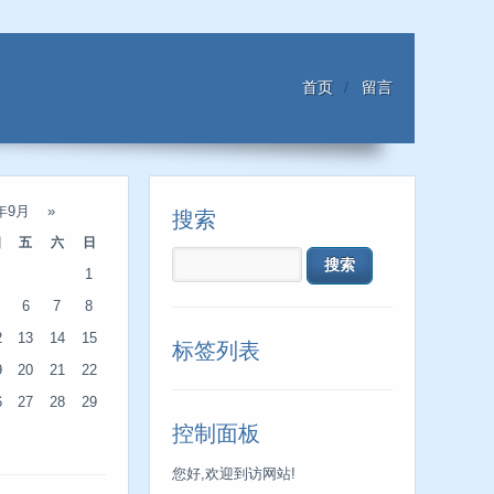
首页
留言
4年9月
»
搜索
四
五
六
日
1
6
7
8
2
13
14
15
标签列表
9
20
21
22
6
27
28
29
控制面板
您好,欢迎到访网站!