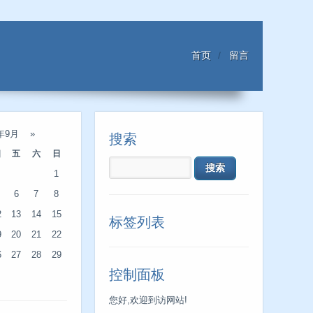
首页
留言
4年9月
»
搜索
四
五
六
日
1
6
7
8
2
13
14
15
标签列表
9
20
21
22
6
27
28
29
控制面板
您好,欢迎到访网站!