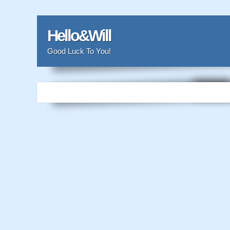
Hello&Will
Good Luck To You!