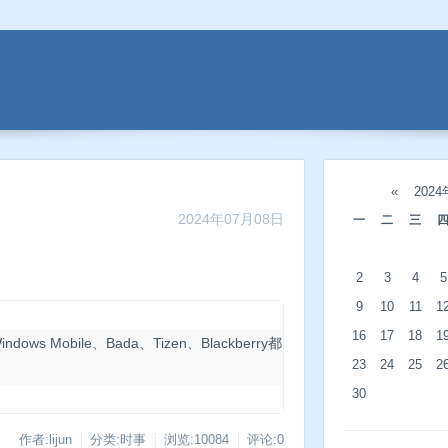
«
202
2024年07月08日
一
二
三
2
3
4
5
9
10
11
1
16
17
18
1
ndows Mobile
、Bada、Tizen、Blackberry都
23
24
25
2
30
作者:lijun
分类:时事
浏览:10084
评论:0