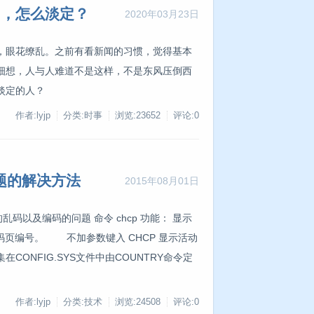
了，怎么淡定？
2020年03月23日
，眼花缭乱。之前有看新闻的习惯，觉得基本
细想，人与人难道不是这样，不是东风压倒西
淡定的人？
作者:lyjp
分类:时事
浏览:23652
评论:0
问题的解决方法
2015年08月01日
l 解决命令行的乱码以及编码的问题 命令 chcp 功能： 显示
代码页编号。 不加参数键入 CHCP 显示活动
ONFIG.SYS文件中由COUNTRY命令定
作者:lyjp
分类:技术
浏览:24508
评论:0