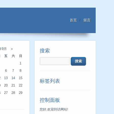
首页
留言
4年9月
»
搜索
四
五
六
日
1
6
7
8
2
13
14
15
标签列表
9
20
21
22
6
27
28
29
控制面板
您好,欢迎到访网站!